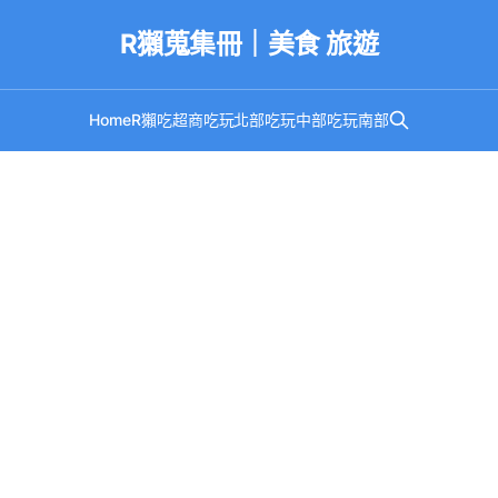
R獺蒐集冊｜美食 旅遊
Home
R獺吃超商
吃玩北部
吃玩中部
吃玩南部