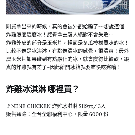
剛買拿出來的時候，真的會被外觀給騙了~~想說這個
炸雞怎麼這麼冰！感覺拿去騙人絕對不會失敗~~
炸雞外皮的部分是玉米片，裡面是冬瓜檸檬風味的冰！
比較不像是冰淇淋，有點像清冰的感覺，很清爽！最外
層玉米片如果碰到有點融化的冰，就會變得比較軟，跟
真的炸雞就有差了~因此離開冰箱就要盡快吃完唷！
炸雞冰淇淋 哪裡買？
🚩NENE CHICKEN 炸雞冰淇淋 $119元/ 3入
販售通路：全台全聯福利中心，限量 6000 份