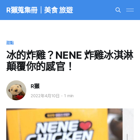
R獺蒐集冊｜美食 旅遊
甜點
冰的炸雞？NENE 炸雞冰淇淋
顛覆你的感官！
R獺
2022年4月10日
1 min