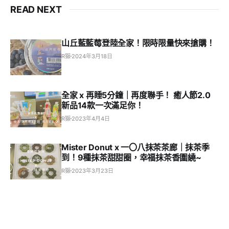
READ NEXT
山丘藍藍莓登陸全家！限時限量快來搶購！
R獺
2024年3月18日
全家 x 再睡5分鐘｜再度聯手！ 癒人節2.0
新品14款一次滿足你！
R獺
2023年4月4日
Mister Donut x 一〇八抹茶茶廊｜抹茶季
到！9種抹茶甜甜圈，幸福抹茶香圍繞~
R獺
2023年3月23日