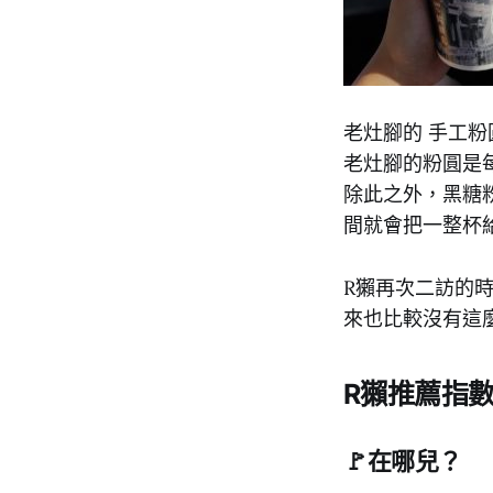
老灶腳的 手工
老灶腳的粉圓是
除此之外，黑糖
間就會把一整杯
R獺再次二訪的
來也比較沒有這
R獺推薦指數：
🚩在哪兒？