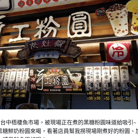
了台中梧棲魚市場，被現場正在煮的黑糖粉圓味道給吸引~
黑糖鮮奶粉圓來喝，看著店員幫我撈現場剛煮好的粉圓、