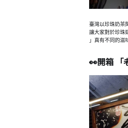
臺灣以珍珠奶茶
讓大家對於珍珠
」真有不同的滋味
👀開箱 「