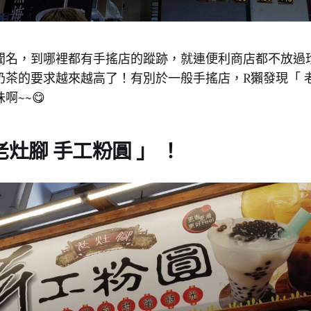
聞名，到哪裡都有手搖店的蹤跡，就連便利商店都不放過
奶茶的要求越來越高了！有別於一般手搖店，R獺發現「 
啊~~😋
老灶腳 手工粉圓 」 ！