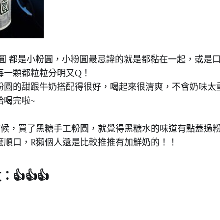
粉圓 都是小粉圓，小粉圓最忌諱的就是都黏在一起，或是
每一顆都粒粒分明又Q！
粉圓的甜跟牛奶搭配得很好，喝起來很清爽，不會奶味太
給喝完啦~
時候，買了黑糖手工粉圓，就覺得黑糖水的味道有點蓋過
麼順口，R獺個人還是比較推推有加鮮奶的！！
👍👍👍