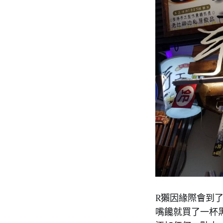
R獺因緣際會到
嘴饞就買了一杯