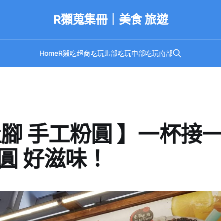
R獺蒐集冊｜美食 旅遊
Home
R獺吃超商
吃玩北部
吃玩中部
吃玩南部
灶腳 手工粉圓 】一杯接
圓 好滋味！