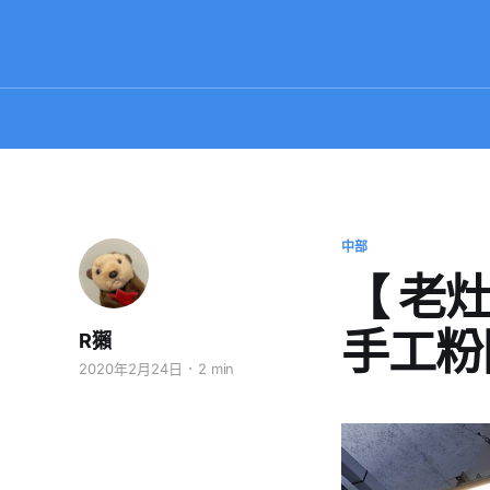
中部
【 老
手工粉
R獺
2020年2月24日
2 min