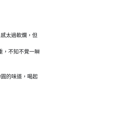
口感太過軟爛，但
重，不知不覺一瞬
粉圓的味道，喝起