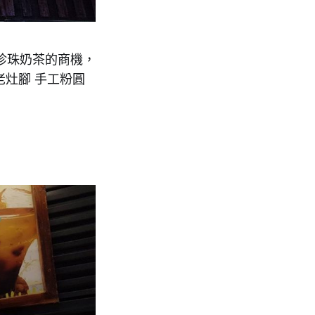
珍珠奶茶的商機，
老灶腳 手工粉圓