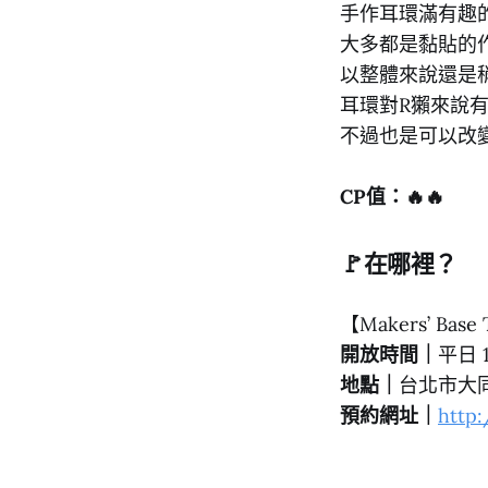
手作耳環滿有趣
大多都是黏貼的
以整體來說還是
耳環對R獺來說
不過也是可以改變
CP值：🔥🔥
🚩在哪裡？
【Makers’ Base
開放時間｜
平日 
地點｜
台北市大同
預約網址｜
http: