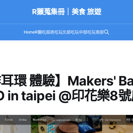
R獺蒐集冊｜美食 旅遊
Home
R獺吃超商
吃玩北部
吃玩中部
吃玩南部
耳環 體驗】Makers' Ba
 in taipei @印花樂8