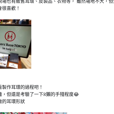
現場也有販售耳環、皮製品、衣物等， 雖然場地不大，但
會很喜歡！
看製作耳環的過程吧！
難，但還是考驗了一下R獺的手殘程度😂
做的耳環形狀