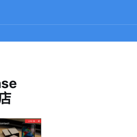
se
號店