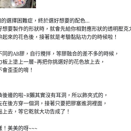
鐘的選擇困難症，終於選好想要的配色…
好想要製作的形狀時，就會先給你相對應形狀的透明壓克
拚起來的花色後，接著就是考驗黏貼功力的時候啦！
不同的AB膠，自行攪拌，等膠融合的差不多的時候，
力板上塗上一層~再把你挑選好的花色放上去，
不會歪歪的唷！
換後邊的啦~R獺其實沒有耳洞，所以飾夾式的，
先在後方穿一個洞，接著只要把膠塞進洞裡面，
黏上去，等它乾就大功告成了！
！美美的呀~~~