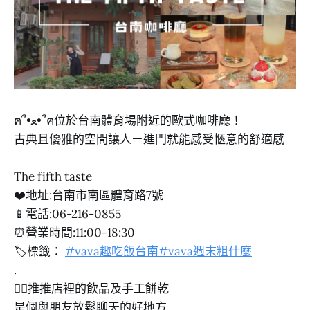
ฅ՞•ﻌ•՞ฅ位於台南體育場附近的歐式咖啡廳！
古典且優雅的空間讓人ㄧ進門就能感受愜意的舒適感
The fifth taste
❤️地址:台南市南區體育路7號
📱電話:06-216-0855
⏰營業時間:11:00-18:30
🏷️標籤：
#vava趣吃飯台南
#vava週末粗什麼
.
👍🏻推推店裡的飲品及手工餅乾
是個與朋友放鬆聊天的好地方