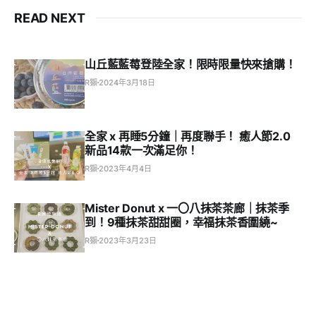
READ NEXT
山丘藍藍莓登陸全家！限時限量快來搶購！
R獺
2024年3月18日
全家 x 再睡5分鐘｜再度聯手！ 癒人節2.0
新品14款一次滿足你！
R獺
2023年4月4日
Mister Donut x 一〇八抹茶茶廊｜抹茶季
到！9種抹茶甜甜圈，幸福抹茶香圍繞~
R獺
2023年3月23日