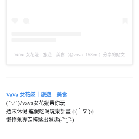
VaVa 女花婲｜旅遊｜美食（@vava_158cm）分享的貼文
VaVa 女花婲｜旅遊｜美食
( ´▽` )ﾉvava女花婲帶你玩
週末休假.連假吃喝玩樂計畫 ψ(｀∇´)ψ
懶惰鬼專區輕鬆出遊趣(˶‾᷄ ⁻̫ ‾᷅˵)