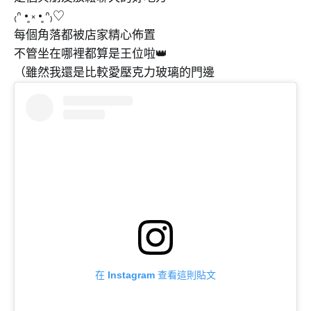
₍ᐢ •͈ ༝ •͈ ᐢ₎♡
每個角落都被店家精心佈置
不管坐在哪裡都算是王位啦👑
（雖然我還是比較愛壓克力玻璃的門邊
在 Instagram 查看這則貼文