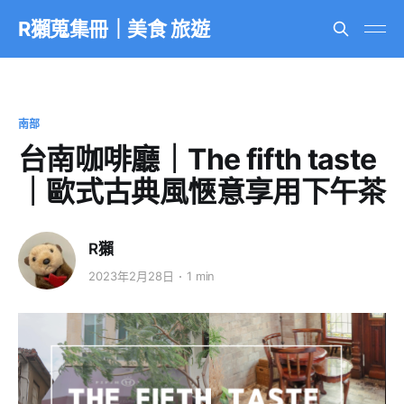
R獺蒐集冊｜美食 旅遊
南部
台南咖啡廳｜The fifth taste
｜歐式古典風愜意享用下午茶
R獺
2023年2月28日
1 min